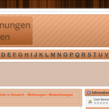
D
E
F
G
H
I
J
K
L
M
N
O
P
Q
R
S
T
U
V
Informatio
hde in Hoisdorf – Wohnungen / Mietwohnungen
User Bewer