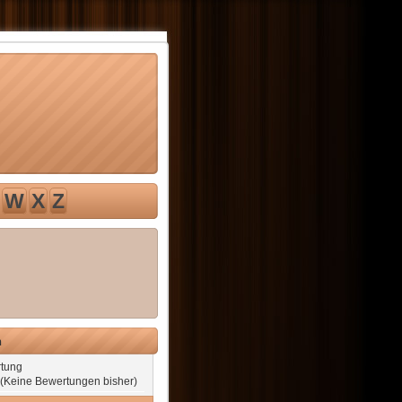
W
X
Z
n
tung
(Keine Bewertungen bisher)