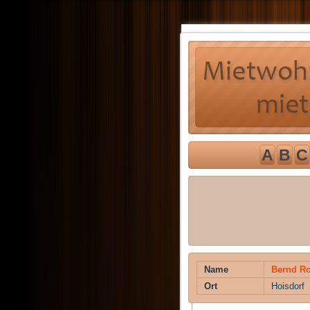
A
B
C
Name
Bernd Ro
Ort
Hoisdorf