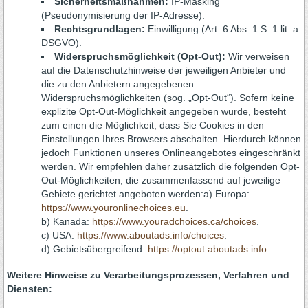
Sicherheitsmaßnahmen:
IP-Masking
(Pseudonymisierung der IP-Adresse).
Rechtsgrundlagen:
Einwilligung (Art. 6 Abs. 1 S. 1 lit. a.
DSGVO).
Widerspruchsmöglichkeit (Opt-Out):
Wir verweisen
auf die Datenschutzhinweise der jeweiligen Anbieter und
die zu den Anbietern angegebenen
Widerspruchsmöglichkeiten (sog. „Opt-Out“). Sofern keine
explizite Opt-Out-Möglichkeit angegeben wurde, besteht
zum einen die Möglichkeit, dass Sie Cookies in den
Einstellungen Ihres Browsers abschalten. Hierdurch können
jedoch Funktionen unseres Onlineangebotes eingeschränkt
werden. Wir empfehlen daher zusätzlich die folgenden Opt-
Out-Möglichkeiten, die zusammenfassend auf jeweilige
Gebiete gerichtet angeboten werden:a) Europa:
https://www.youronlinechoices.eu
.
b) Kanada:
https://www.youradchoices.ca/choices
.
c) USA:
https://www.aboutads.info/choices
.
d) Gebietsübergreifend:
https://optout.aboutads.info
.
Weitere Hinweise zu Verarbeitungsprozessen, Verfahren und
Diensten: